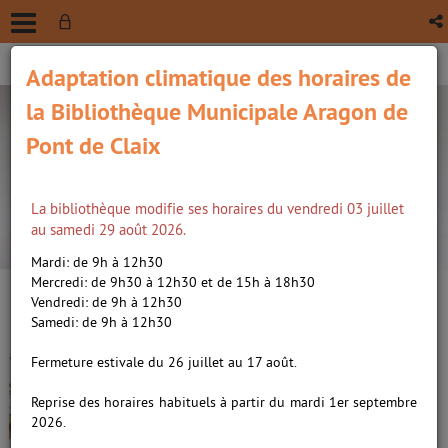
Adaptation climatique des horaires de
la Bibliothèque Municipale Aragon de
Pont de Claix
La bibliothèque modifie ses horaires du vendredi 03 juillet
recherche avancée
au samedi 29 août 2026.
Vous êtes ici :
Accueil
/
Détail du document
Mardi: de 9h à 12h30
Mercredi: de 9h30 à 12h30 et de 15h à 18h30
Vendredi: de 9h à 12h30
Lien
Samedi: de 9h à 12h30
per
En
(Nou
Fermeture estivale du 26 juillet au 17 août.
Irena 03
par
fenê
ma
Varso-vie /
Morvan, Jean-David
Reprise des horaires habituels à partir du mardi 1er septembre
(1969-....). Auteur
|
Tréfouël,
2026.