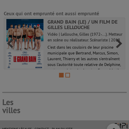
Ceux qui ont emprunté ont aussi emprunté
GRAND BAIN (LE) / UN FILM DE
GILLES LELLOUCHE
Vidéo | Lellouche, Gilles (1972-....). Metteur
en scène ou réalisateur. Scénariste | 2018
C'est dans les couloirs de leur piscine
municipale que Bertrand, Marcus, Simon,
Laurent, Thierry et les autres s'entraînent
sous l'autorité toute relative de Delphine,
ancienne gloire des bassins. Ensemble, ils
se sentent libres e...
Les
villes
MENTIONS LÉGALES
CONTACT
PLAN DU SITE