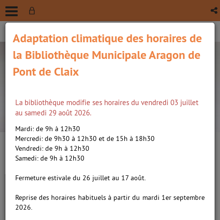
Adaptation climatique des horaires de
la Bibliothèque Municipale Aragon de
Pont de Claix
La bibliothèque modifie ses horaires du vendredi 03 juillet
recherche avancée
au samedi 29 août 2026.
Vous êtes ici :
Accueil
/
Détail du document
Mardi: de 9h à 12h30
Mercredi: de 9h30 à 12h30 et de 15h à 18h30
Vendredi: de 9h à 12h30
Lien
Samedi: de 9h à 12h30
per
En
Le Sens de la fête /
Toledano,
(Nou
Fermeture estivale du 26 juillet au 17 août.
par
fenê
Eric. Metteur en scène ou
ma
Reprise des horaires habituels à partir du mardi 1er septembre
réalisateur. Scénariste
|
2026.
Nakache, Olivier. Metteur en