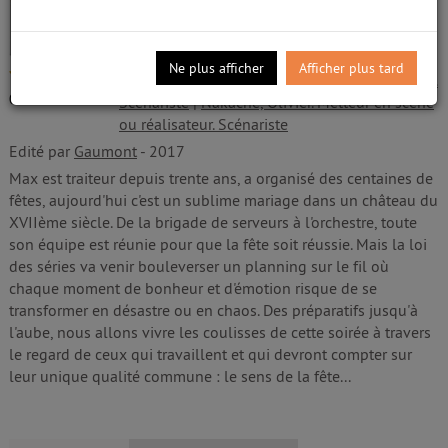
scène ou réalisateur. Scénariste
Vidéo
Ne plus afficher
Afficher plus tard
/5
Toledano, Eric. Metteur en scène ou réalisateur.
0
avis
Scénariste
|
Nakache, Olivier. Metteur en scène
ou réalisateur. Scénariste
Edité par
Gaumont
- 2017
Max est traiteur depuis trente ans, a organisé des centaines de
fêtes, aujourd'hui c'est un sublime mariage dans un château du
XVIIème siècle. De la brigade de serveurs à l'orchestre, toute
son équipe est réunie pour que la fête soit réussie. Mais la loi
des séries va venir bouleverser un planning sur le fil où
chaque moment de bonheur et d'émotion risque de se
transformer en désastre ou en chaos. Des préparatifs jusqu'à
l'aube, nous allons vivre les coulisses de cette soirée à travers
le regard de ceux qui travaillent et qui devront compter sur
leur unique qualité commune : le sens de la fête...