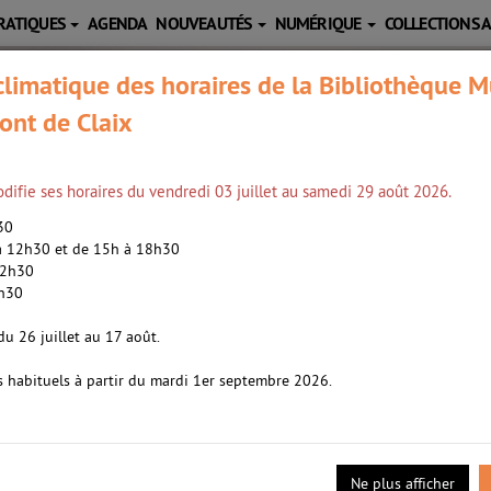
RATIQUES
AGENDA
NOUVEAUTÉS
NUMÉRIQUE
COLLECTIONS 
limatique des horaires de la Bibliothèque M
ont de Claix
difie ses horaires du vendredi 03 juillet au samedi 29 août 2026.
h30
 à 12h30 et de 15h à 18h30
12h30
2h30
uaz, Ahmed (1952-....). Auteur
du 26 juillet au 17 août.
s habituels à partir du mardi 1er septembre 2026.
s]
- 2011
Ne plus afficher