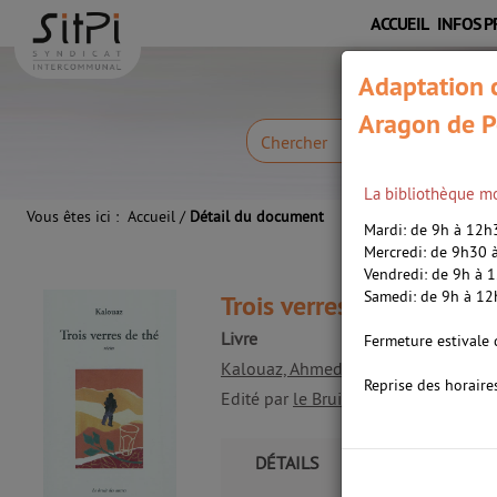
Aller
Aller
Aller
ACCUEIL
INFOS P
au
au
à
menu
contenu
la
Adaptation c
recherche
Aragon de P
Chercher
La bibliothèque mo
Vous êtes ici :
Accueil
/
Détail du document
Mardi: de 9h à 12
Mercredi: de 9h30
Vendredi: de 9h à 
Samedi: de 9h à 1
Trois verres de thé /
Kalo
Livre
Fermeture estivale 
Kalouaz, Ahmed (1952-....). Auteur
Reprise des horaire
Edité par
le Bruit des autres. [Limoge
DÉTAILS
CONTIENT