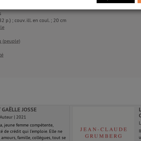
s
82 p.) ; couv. ill. en coul. ; 20 cm
le
g (peuple)
té
/ GAËLLE JOSSE
. Auteur | 2021
L
ra, jeune femme compétente,
I
té de crédit qui l'emploie. Elle ne
u
, amours, famille, collègues, tout se