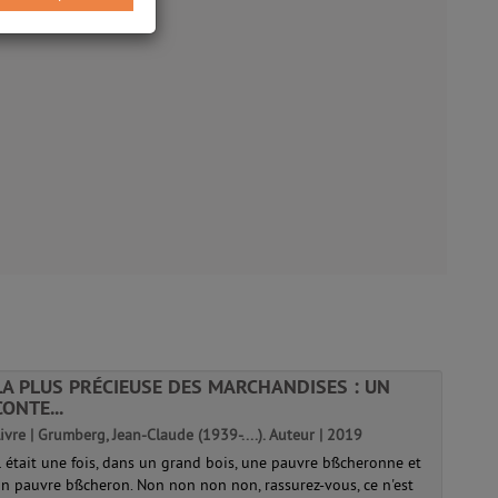
LA PLUS PRÉCIEUSE DES MARCHANDISES : UN
CONTE...
ivre | Grumberg, Jean-Claude (1939-....). Auteur | 2019
l était une fois, dans un grand bois, une pauvre bßcheronne et
n pauvre bßcheron. Non non non non, rassurez-vous, ce n'est