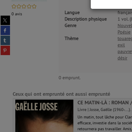
/5
Langue
françai
0
avis
Partager
Description physique
1 vol. (
sur
Genre
Nouvel
Partager
twitter
Poésie
sur
(Nouvelle
Thème
touare
Partager
facebook
fenêtre)
sur
exil
(Nouvelle
Partager
tumblr
pauvre
fenêtre)
sur
(Nouvelle
désir
pinterest
fenêtre)
(Nouvelle
fenêtre)
0 emprunt.
Ceux qui ont emprunté ont aussi emprunté
CE MATIN-LÀ : ROMAN 
Livre | Josse, Gaëlle (1960-....)
Un matin, tout lâche pour Cla
efficace, investie dans la socié
retournera pas travailler. Amis