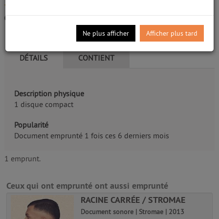
Document sonore
/5
Lavilliers, Bernard
|
Bonga
0
avis
Edité par
Universal Music France S.a
- 2010
Ne plus afficher
Afficher plus tard
DÉTAILS
CONTIENT
Description physique
1 disque compact
Popularité
Document emprunté 1 fois ces 6 derniers mois
1 emprunt.
Ceux qui ont emprunté ont aussi emprunté
RACINE CARRÉE / STROMAE
Document sonore | Stromae | 2013