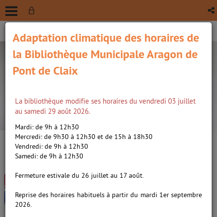
Adaptation climatique des horaires de
la Bibliothèque Municipale Aragon de
Pont de Claix
La bibliothèque modifie ses horaires du vendredi 03 juillet
recherche avancée
au samedi 29 août 2026.
Vous êtes ici :
Accueil
/
Détail du document
Mardi: de 9h à 12h30
Mercredi: de 9h30 à 12h30 et de 15h à 18h30
Vendredi: de 9h à 12h30
Lien
Samedi: de 9h à 12h30
per
En
Causes perdues et musiques
(Nou
Fermeture estivale du 26 juillet au 17 août.
par
fenê
tropicales /
Lavilliers, Bernard
|
ma
Reprise des horaires habituels à partir du mardi 1er septembre
Bonga
2026.