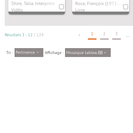
Stallone, réal.
Jonah Winter
Shire, Talia. Interprète
Roca, François (1971-....). Ill
Vidéo
Livre
1
2
3
Résultats
1
-
12
/ 124
...
Pertinence
Mosaïque tableau
Tri :
Affichage :