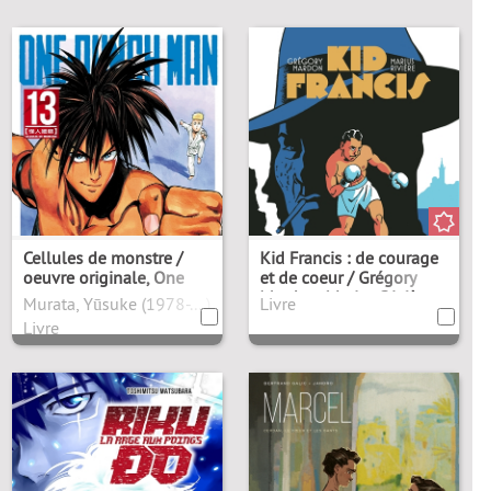
Cellules de monstre /
Kid Francis : de courage
oeuvre originale, One
et de coeur / Grégory
Mardon, Marius Rivière
Murata, Yūsuke (1978-....). Illustrateur
Livre
Livre