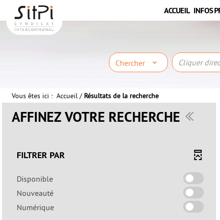
Aller
Aller
Aller
ACCUEIL
INFOS P
au
au
à
menu
contenu
la
recherche
Chercher
Vous êtes ici :
Accueil
/
Résultats de la recherche
AFFINEZ VOTRE RECHERCHE
FILTRER PAR
-
Disponible
cocher
-
Nouveauté
pour
cocher
-
Numérique
ajouter
pour
cocher