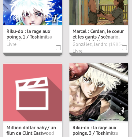
Riku-do : la rage aux
Marcel : Cerdan, le coeur
poings. 1 / Toshimitsu
et les gants / scénario,
Matsubara
Bertrand Galic
Livre
González, Jandro (1985-....). Ill
Livre
Million dollar baby / un
Riku-do : la rage aux
film de Clint Eastwood
poings. 3 / Toshimitsu