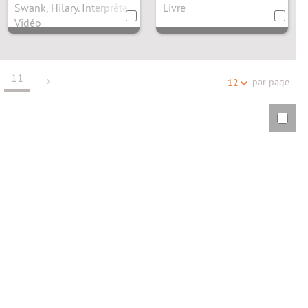
Matsubara
ustrateur
Swank, Hilary. Interprète
Livre
Vidéo
11
par page
12