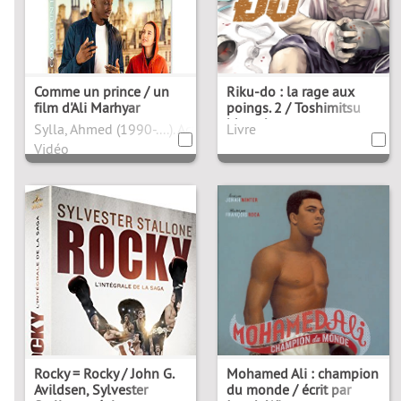
Comme un prince / un
Riku-do : la rage aux
film d'Ali Marhyar
poings. 2 / Toshimitsu
Matsubara
Sylla, Ahmed (1990-....). Acteur
Livre
Vidéo
Rocky = Rocky / John G.
Mohamed Ali : champion
Avildsen, Sylvester
du monde / écrit par