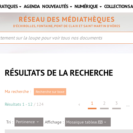
RATIQUES
AGENDA
NOUVEAUTÉS
NUMÉRIQUE
COLLECTIONS 
RÉSULTATS DE LA RECHERCHE
Ma recherche :
Recherche sur boxe
1
2
3
Résultats
1
-
12
/ 124
...
Pertinence
Mosaïque tableau
Tri :
Affichage :