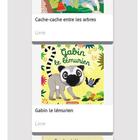
Cache-cache entre les arbres
Livre
Gabin le lémurien
Livre