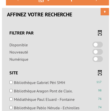
AFFINEZ VOTRE RECHERCHE
FILTRER PAR
-
Disponible
cocher
-
Nouveauté
pour
cocher
-
Numérique
ajouter
pour
cocher
le
ajouter
pour
filtre
SITE
le
ajouter
-
filtre
le
la
-
Bibliothèque Gabriel Péri SMH
117
-
filtre
recherche
117
la
-
Bibliothèque Aragon Pont de Claix.
98
-
est
résultats
recherche
98
la
mise
-
-
Médiathèque Paul Eluard - Fontaine
76
est
résultats
recherche
à
cocher
76
mise
-
est
-
Bibliothèque Pablo Néruda - Echirolles
74
jour
pour
résultats