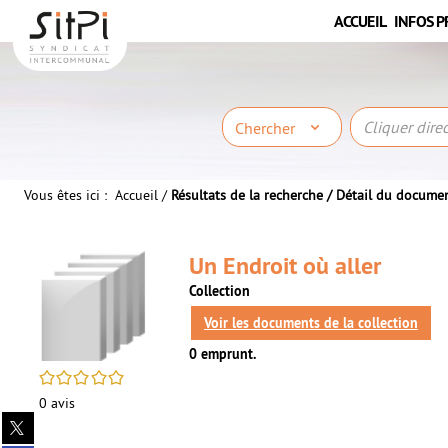
Aller
Aller
Aller
ACCUEIL
INFOS P
au
au
à
menu
contenu
la
recherche
Chercher
Vous êtes ici :
Accueil
/
Résultats de la recherche
/
Détail du docume
Un Endroit où aller
Collection
Voir les documents de la collection
0 emprunt.
/5
0
avis
Partager
sur