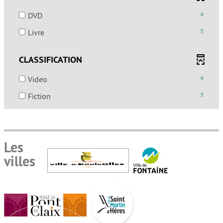
pour
à
recherche
le
mise
ajouter
-
jour
DVD
4
est
filtre
à
le
4
automatiquement
mise
-
-
jour
Livre
3
filtre
résultats
à
la
3
automatiquement
-
-
jour
recherche
résultats
la
CLASSIFICATION
cocher
automatiquement
est
-
recherche
pour
mise
cocher
-
Video
4
est
ajouter
à
pour
4
mise
le
-
jour
Fiction
3
ajouter
résultats
à
filtre
3
automatiquement
le
-
jour
-
résultats
filtre
cocher
automatiquement
la
-
-
pour
recherche
cocher
la
Les
ajouter
est
pour
recherche
le
villes
mise
ajouter
est
filtre
à
le
mise
-
jour
filtre
à
la
automatiquement
-
jour
recherche
la
automatiquement
est
recherche
mise