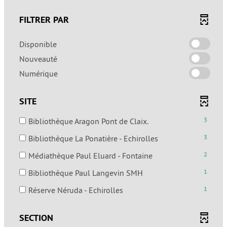
FILTRER PAR
-
Disponible
cocher
-
Nouveauté
pour
cocher
-
Numérique
ajouter
pour
cocher
le
ajouter
pour
filtre
SITE
le
ajouter
-
filtre
le
la
-
Bibliothèque Aragon Pont de Claix.
3
-
filtre
recherche
3
la
-
Bibliothèque La Ponatière - Echirolles
3
-
est
résultats
recherche
3
la
mise
-
-
Médiathèque Paul Eluard - Fontaine
2
est
résultats
recherche
à
cocher
2
mise
-
est
-
Bibliothèque Paul Langevin SMH
1
jour
pour
résultats
à
cocher
mise
1
automatiquement
ajouter
-
-
Réserve Néruda - Echirolles
1
jour
pour
à
résultats
le
cocher
1
automatiquement
ajouter
jour
-
filtre
pour
résultats
le
automatiquement
SECTION
cocher
-
ajouter
-