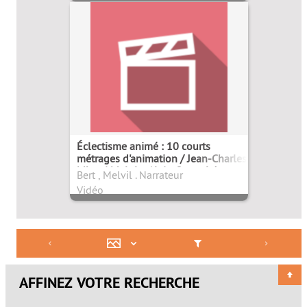
Éclectisme animé : 10 courts
métrages d'animation / Jean-Charles
Mbotti Malolo, Alain Gagnol, Jean-
Bert , Melvil . Narrateur
Loup Felicioli, Adrien Maya
Vidéo
Mérigeau, Marine Laclotte,
Stéphanie Clement, Raphaëlle
Stolz, Janice Nadeau, Christel
Guibert, Sylvie Léonard Victorino,
Gaël Brisou, réal.
AFFINEZ VOTRE RECHERCHE