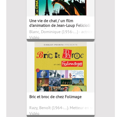
Une vie de chat / un film
d'animation de Jean-Loup Felicioli
et Alain Gagnol
Blanc, Dominique (1956-....) - actrice. Narrateur. Ré
Vidéo
Bric et broc de chez Folimage
Razy, Benoît (1964-....). Metteur en scène ou réali
Vidéo