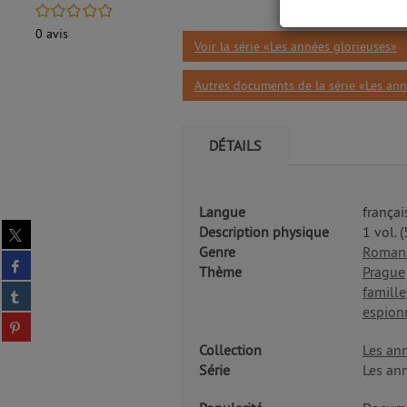
/5
0
avis
Voir la série «Les années glorieuses»
Autres documents de la série «Les ann
DÉTAILS
Langue
françai
Partager
Description physique
1 vol. 
sur
Genre
Roman 
Partager
twitter
Thème
Prague
sur
(Nouvelle
Partager
famille
facebook
fenêtre)
sur
espion
(Nouvelle
Partager
tumblr
fenêtre)
sur
(Nouvelle
Collection
Les an
pinterest
fenêtre)
Série
Les an
(Nouvelle
fenêtre)