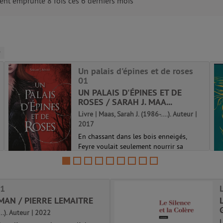
nt emprunté 8 fois ces 6 derniers mois
Un palais d'épines et de roses
01
UN PALAIS D'ÉPINES ET DE
ROSES / SARAH J. MAA...
Livre | Maas, Sarah J. (1986-....). Auteur |
2017
En chassant dans les bois enneigés,
Feyre voulait seulement nourrir sa
famille. Mais elle a commis l'irréparable
en tuant un Fae, et la voici emmenée de
force à Prythian, royaume des immortels.
Là-bas, pourtant, sa prison est un p...
01
Un palais d'épines et de roses 01
MAN / PIERRE LEMAITRE
...). Auteur | 2022
L