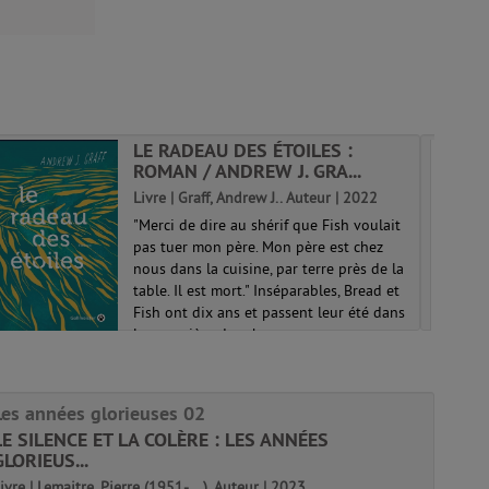
LE RADEAU DES ÉTOILES :
ROMAN / ANDREW J. GRA...
Livre | Graff, Andrew J.. Auteur | 2022
"Merci de dire au shérif que Fish voulait
pas tuer mon père. Mon père est chez
nous dans la cuisine, par terre près de la
table. Il est mort." Inséparables, Bread et
Fish ont dix ans et passent leur été dans
la poussière des champ...
Les années glorieuses 02
LE SILENCE ET LA COLÈRE : LES ANNÉES
GLORIEUS...
ivre | Lemaitre, Pierre (1951-....). Auteur | 2023