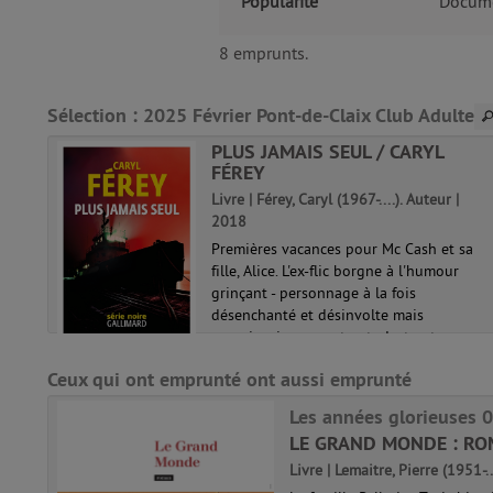
Popularité
Docume
8 emprunts.
Sélection
: 2025 Février Pont-de-Claix Club Adulte
PLUS JAMAIS SEUL / CARYL
FÉREY
N /
Livre | Férey, Caryl (1967-....). Auteur |
2018
teur |
Premières vacances pour Mc Cash et sa
fille, Alice. L'ex-flic borgne à l'humour
gue.
grinçant - personnage à la fois
er va
désenchanté et désinvolte mais
son
consciencieusement autodestructeur - en
gie
profite pour faire l'apprentissage tardif
Ceux qui ont emprunté ont aussi emprunté
de la...
Les années glorieuses 
LE GRAND MONDE : RO
Livre | Lemaitre, Pierre (1951-.