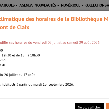
RATIQUES
AGENDA
NOUVEAUTÉS
NUMÉRIQUE
COLLECTIONS 
limatique des horaires de la Bibliothèque M
ont de Claix
difie ses horaires du vendredi 03 juillet au samedi 29 août 2026.
h30
 à 12h30 et de 15h à 18h30
12h30
2h30
3
n /
Lemaitre, Pierre (1951-....). Auteur
du 26 juillet au 17 août.
s habituels à partir du mardi 1er septembre 2026.
- 2025
gue. Chaque membre de la famille Pelletier va devoir choisir entre s
tralogie consacrée aux années glorieuses.
Ne plus afficher