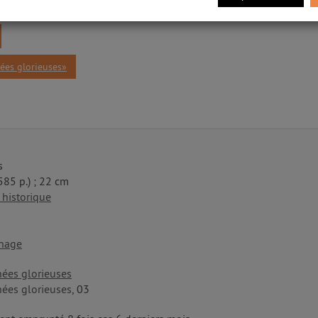
ées glorieuses»
s
(585 p.) ; 22 cm
historique
nage
nées glorieuses
nées glorieuses
, 03